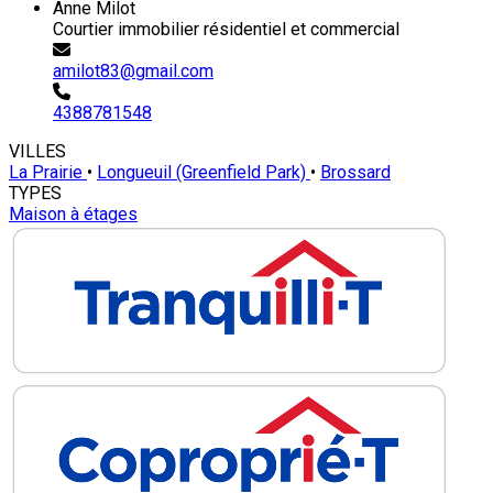
Anne Milot
Courtier immobilier résidentiel et commercial
amilot83@gmail.com
4388781548
VILLES
La Prairie
•
Longueuil (Greenfield Park)
•
Brossard
TYPES
Maison à étages