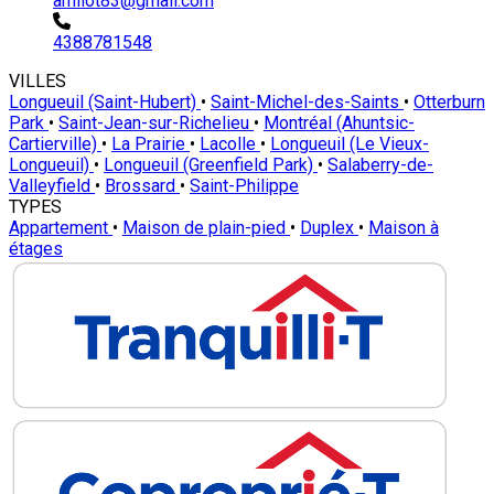
amilot83@gmail.com
4388781548
VILLES
Longueuil (Saint-Hubert)
•
Saint-Michel-des-Saints
•
Otterburn
Park
•
Saint-Jean-sur-Richelieu
•
Montréal (Ahuntsic-
Cartierville)
•
La Prairie
•
Lacolle
•
Longueuil (Le Vieux-
Longueuil)
•
Longueuil (Greenfield Park)
•
Salaberry-de-
Valleyfield
•
Brossard
•
Saint-Philippe
TYPES
Appartement
•
Maison de plain-pied
•
Duplex
•
Maison à
étages