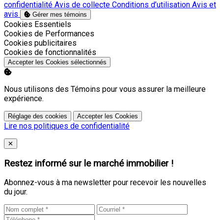
confidentialité
Avis de collecte
Conditions d’utilisation
Avis et
avis
Gérer mes témoins
Activer
Cookies Essentiels
Activer
Cookies de Performances
Activer
Cookies publicitaires
Activer
Cookies de fonctionnalités
Accepter les Cookies sélectionnés
Nous utilisons des Témoins pour vous assurer la meilleure
expérience.
Réglage des cookies
Accepter les Cookies
Lire nos politiques de confidentialité
Close
✕
Restez informé sur le marché immobilier !
Abonnez-vous à ma newsletter pour recevoir les nouvelles
du jour.