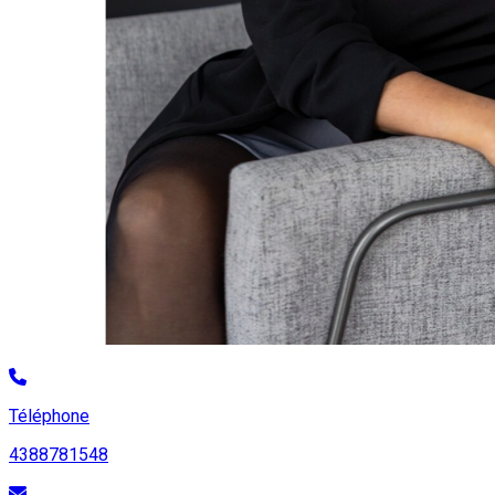
Téléphone
4388781548