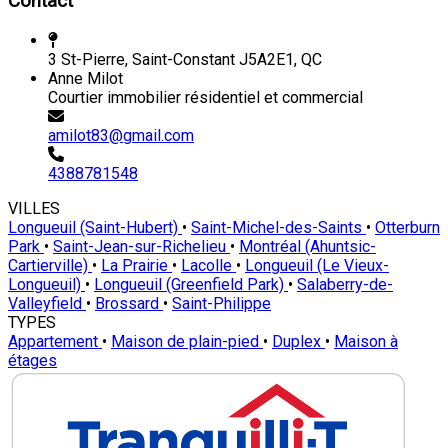
Contact
3 St-Pierre, Saint-Constant J5A2E1, QC
Anne Milot
Courtier immobilier résidentiel et commercial
amilot83@gmail.com
4388781548
VILLES
Longueuil (Saint-Hubert)
•
Saint-Michel-des-Saints
•
Otterburn
Park
•
Saint-Jean-sur-Richelieu
•
Montréal (Ahuntsic-
Cartierville)
•
La Prairie
•
Lacolle
•
Longueuil (Le Vieux-
Longueuil)
•
Longueuil (Greenfield Park)
•
Salaberry-de-
Valleyfield
•
Brossard
•
Saint-Philippe
TYPES
Appartement
•
Maison de plain-pied
•
Duplex
•
Maison à
étages