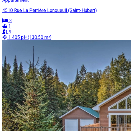
Appartement
4510 Rue La Perrière Longueuil (Saint-Hubert)
3
1
9
1 405 pi² (130.50 m²)