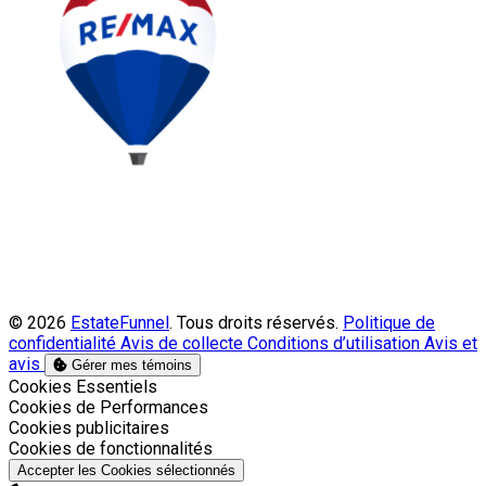
© 2026
EstateFunnel
. Tous droits réservés.
Politique de
confidentialité
Avis de collecte
Conditions d’utilisation
Avis et
avis
Gérer mes témoins
Activer
Cookies Essentiels
Activer
Cookies de Performances
Activer
Cookies publicitaires
Activer
Cookies de fonctionnalités
Accepter les Cookies sélectionnés