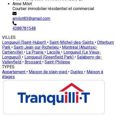
Anne Milot
Courtier immobilier résidentiel et commercial
amilot83@gmail.com
4388781548
VILLES
Longueuil (Saint-Hubert)
•
Saint-Michel-des-Saints
•
Otterburn
Park
•
Saint-Jean-sur-Richelieu
•
Montréal (Ahuntsic-
Cartierville)
•
La Prairie
•
Lacolle
•
Longueuil (Le Vieux-
Longueuil)
•
Longueuil (Greenfield Park)
•
Salaberry-de-
Valleyfield
•
Brossard
•
Saint-Philippe
TYPES
Appartement
•
Maison de plain-pied
•
Duplex
•
Maison à
étages