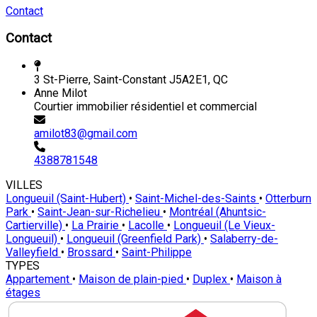
Contact
Contact
3 St-Pierre, Saint-Constant J5A2E1, QC
Anne Milot
Courtier immobilier résidentiel et commercial
amilot83@gmail.com
4388781548
VILLES
Longueuil (Saint-Hubert)
•
Saint-Michel-des-Saints
•
Otterburn
Park
•
Saint-Jean-sur-Richelieu
•
Montréal (Ahuntsic-
Cartierville)
•
La Prairie
•
Lacolle
•
Longueuil (Le Vieux-
Longueuil)
•
Longueuil (Greenfield Park)
•
Salaberry-de-
Valleyfield
•
Brossard
•
Saint-Philippe
TYPES
Appartement
•
Maison de plain-pied
•
Duplex
•
Maison à
étages