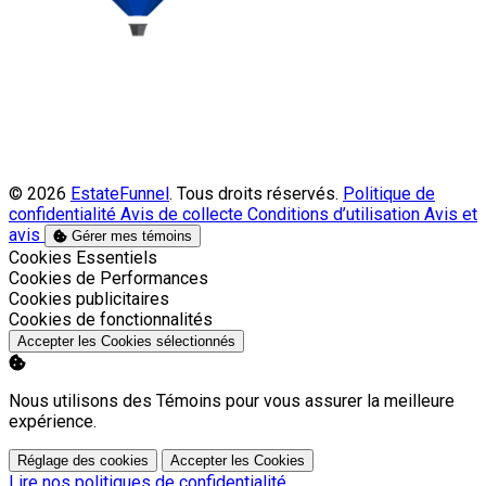
© 2026
EstateFunnel
. Tous droits réservés.
Politique de
confidentialité
Avis de collecte
Conditions d’utilisation
Avis et
avis
Gérer mes témoins
Activer
Cookies Essentiels
Activer
Cookies de Performances
Activer
Cookies publicitaires
Activer
Cookies de fonctionnalités
Accepter les Cookies sélectionnés
Nous utilisons des Témoins pour vous assurer la meilleure
expérience.
Réglage des cookies
Accepter les Cookies
Lire nos politiques de confidentialité