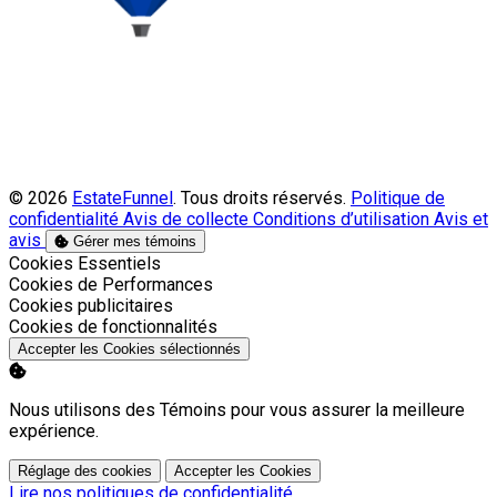
© 2026
EstateFunnel
. Tous droits réservés.
Politique de
confidentialité
Avis de collecte
Conditions d’utilisation
Avis et
avis
Gérer mes témoins
Activer
Cookies Essentiels
Activer
Cookies de Performances
Activer
Cookies publicitaires
Activer
Cookies de fonctionnalités
Accepter les Cookies sélectionnés
Nous utilisons des Témoins pour vous assurer la meilleure
expérience.
Réglage des cookies
Accepter les Cookies
Lire nos politiques de confidentialité