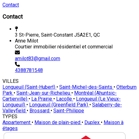
Contact
Contact
3 St-Pierre, Saint-Constant J5A2E1, QC
Anne Milot
Courtier immobilier résidentiel et commercial
amilot83@gmail.com
4388781548
VILLES
Longueuil (Saint-Hubert)
•
Saint-Michel-des-Saints
•
Otterburn
Park
•
Saint-Jean-sur-Richelieu
•
Montréal (Ahuntsic-
Cartierville)
•
La Prairie
•
Lacolle
•
Longueuil (Le Vieux-
Longueuil)
•
Longueuil (Greenfield Park)
•
Salaberry-de-
Valleyfield
•
Brossard
•
Saint-Philippe
TYPES
Appartement
•
Maison de plain-pied
•
Duplex
•
Maison à
étages