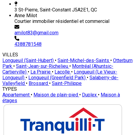
3 St-Pierre, Saint-Constant J5A2E1, QC
Anne Milot
Courtier immobilier résidentiel et commercial
amilot83@gmail.com
4388781548
VILLES
Longueuil (Saint-Hubert)
•
Saint-Michel-des-Saints
•
Otterburn
Park
•
Saint-Jean-sur-Richelieu
•
Montréal (Ahuntsic-
Cartierville)
•
La Prairie
•
Lacolle
•
Longueuil (Le Vieux-
Longueuil)
•
Longueuil (Greenfield Park)
•
Salaberry-de-
Valleyfield
•
Brossard
•
Saint-Philippe
TYPES
Appartement
•
Maison de plain-pied
•
Duplex
•
Maison à
étages