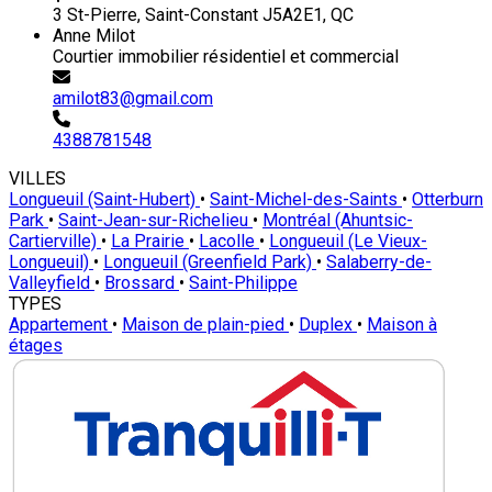
3 St-Pierre, Saint-Constant J5A2E1, QC
Anne Milot
Courtier immobilier résidentiel et commercial
amilot83@gmail.com
4388781548
VILLES
Longueuil (Saint-Hubert)
•
Saint-Michel-des-Saints
•
Otterburn
Park
•
Saint-Jean-sur-Richelieu
•
Montréal (Ahuntsic-
Cartierville)
•
La Prairie
•
Lacolle
•
Longueuil (Le Vieux-
Longueuil)
•
Longueuil (Greenfield Park)
•
Salaberry-de-
Valleyfield
•
Brossard
•
Saint-Philippe
TYPES
Appartement
•
Maison de plain-pied
•
Duplex
•
Maison à
étages