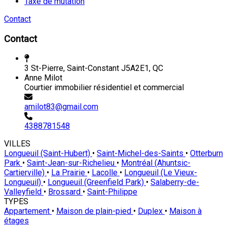
Taxe de mutation
Contact
Contact
3 St-Pierre, Saint-Constant J5A2E1, QC
Anne Milot
Courtier immobilier résidentiel et commercial
amilot83@gmail.com
4388781548
VILLES
Longueuil (Saint-Hubert)
•
Saint-Michel-des-Saints
•
Otterburn
Park
•
Saint-Jean-sur-Richelieu
•
Montréal (Ahuntsic-
Cartierville)
•
La Prairie
•
Lacolle
•
Longueuil (Le Vieux-
Longueuil)
•
Longueuil (Greenfield Park)
•
Salaberry-de-
Valleyfield
•
Brossard
•
Saint-Philippe
TYPES
Appartement
•
Maison de plain-pied
•
Duplex
•
Maison à
étages