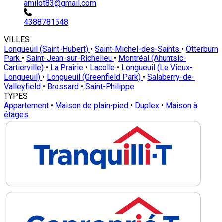
amilot83@gmail.com
4388781548
VILLES
Longueuil (Saint-Hubert)
•
Saint-Michel-des-Saints
•
Otterburn
Park
•
Saint-Jean-sur-Richelieu
•
Montréal (Ahuntsic-
Cartierville)
•
La Prairie
•
Lacolle
•
Longueuil (Le Vieux-
Longueuil)
•
Longueuil (Greenfield Park)
•
Salaberry-de-
Valleyfield
•
Brossard
•
Saint-Philippe
TYPES
Appartement
•
Maison de plain-pied
•
Duplex
•
Maison à
étages