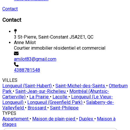
Contact
Contact
3 St-Pierre, Saint-Constant J5A2E1, QC
Anne Milot
Courtier immobilier résidentiel et commercial
amilot83@gmail.com
4388781548
VILLES
Longueuil (Saint-Hubert)
•
Saint-Michel-des-Saints
•
Otterburn
Park
•
Saint-Jean-sur-Richelieu
•
Montréal (Ahuntsic-
Cartierville)
•
La Prairie
•
Lacolle
•
Longueuil (Le Vieux-
Longueuil)
•
Longueuil (Greenfield Park)
•
Salaberry-de-
Valleyfield
•
Brossard
•
Saint-Philippe
TYPES
Appartement
•
Maison de plain-pied
•
Duplex
•
Maison à
étages