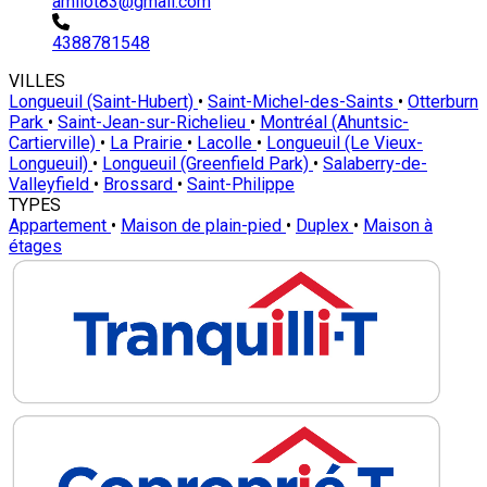
amilot83@gmail.com
4388781548
VILLES
Longueuil (Saint-Hubert)
•
Saint-Michel-des-Saints
•
Otterburn
Park
•
Saint-Jean-sur-Richelieu
•
Montréal (Ahuntsic-
Cartierville)
•
La Prairie
•
Lacolle
•
Longueuil (Le Vieux-
Longueuil)
•
Longueuil (Greenfield Park)
•
Salaberry-de-
Valleyfield
•
Brossard
•
Saint-Philippe
TYPES
Appartement
•
Maison de plain-pied
•
Duplex
•
Maison à
étages