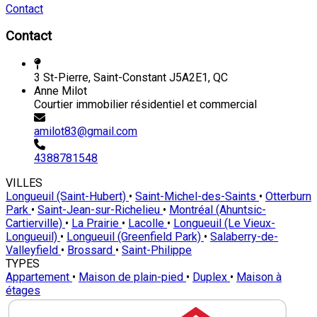
Contact
Contact
3 St-Pierre, Saint-Constant J5A2E1, QC
Anne Milot
Courtier immobilier résidentiel et commercial
amilot83@gmail.com
4388781548
VILLES
Longueuil (Saint-Hubert)
•
Saint-Michel-des-Saints
•
Otterburn
Park
•
Saint-Jean-sur-Richelieu
•
Montréal (Ahuntsic-
Cartierville)
•
La Prairie
•
Lacolle
•
Longueuil (Le Vieux-
Longueuil)
•
Longueuil (Greenfield Park)
•
Salaberry-de-
Valleyfield
•
Brossard
•
Saint-Philippe
TYPES
Appartement
•
Maison de plain-pied
•
Duplex
•
Maison à
étages