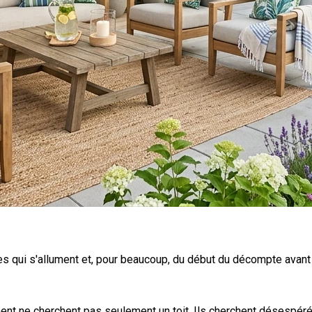
es qui s'allument et, pour beaucoup, du début du décompte avant 
t ne cherchent pas seulement un toit. Ils cherchent désespéréme