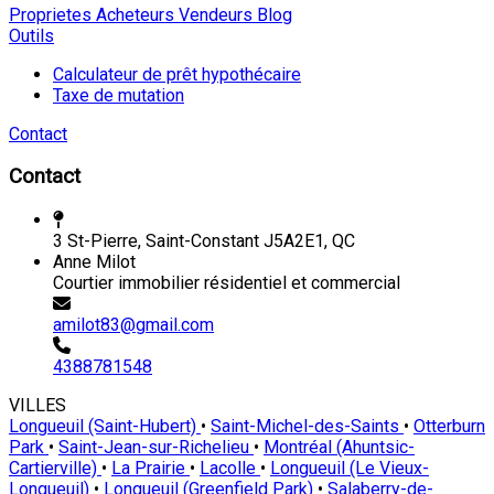
Proprietes
Acheteurs
Vendeurs
Blog
Outils
Calculateur de prêt hypothécaire
Taxe de mutation
Contact
Contact
3 St-Pierre, Saint-Constant J5A2E1, QC
Anne Milot
Courtier immobilier résidentiel et commercial
amilot83@gmail.com
4388781548
VILLES
Longueuil (Saint-Hubert)
•
Saint-Michel-des-Saints
•
Otterburn
Park
•
Saint-Jean-sur-Richelieu
•
Montréal (Ahuntsic-
Cartierville)
•
La Prairie
•
Lacolle
•
Longueuil (Le Vieux-
Longueuil)
•
Longueuil (Greenfield Park)
•
Salaberry-de-