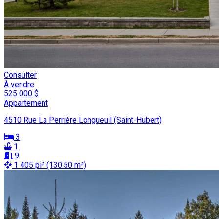
Consulter
À vendre
525 000 $
Appartement
4510 Rue La Perrière Longueuil (Saint-Hubert)
3
1
9
1 405 pi² (130.50 m²)