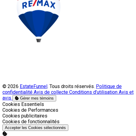
© 2026
EstateFunnel
. Tous droits réservés.
Politique de
confidentialité
Avis de collecte
Conditions d’utilisation
Avis et
avis
Gérer mes témoins
Activer
Cookies Essentiels
Activer
Cookies de Performances
Activer
Cookies publicitaires
Activer
Cookies de fonctionnalités
Accepter les Cookies sélectionnés