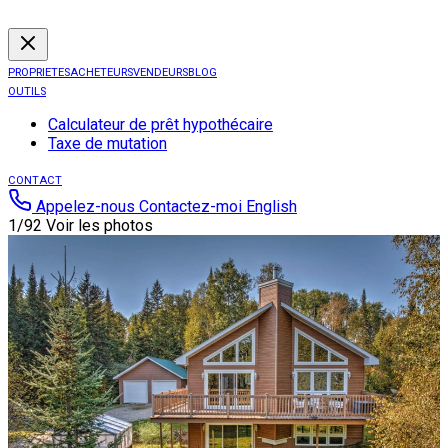
PROPRIETES
ACHETEURS
VENDEURS
BLOG
OUTILS
Calculateur de prêt hypothécaire
Taxe de mutation
CONTACT
Appelez-nous
Contactez-moi
English
1/92
Voir les photos